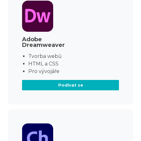
Adobe
Dreamweaver
Tvorba webů
HTML a CSS
Pro vývojáře
Podívat se