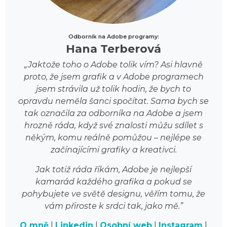
Odborník na Adobe programy:
Hana Terberová
„Jaktože toho o Adobe tolik vím? Asi hlavně
proto, že jsem grafik a v Adobe programech
jsem strávila už tolik hodin, že bych to
opravdu neměla šanci spočítat. Sama bych se
tak označila za odborníka na Adobe a jsem
hrozně ráda, když své znalosti můžu sdílet s
někým, komu reálně pomůžou – nejlépe se
začínajícími grafiky a kreativci.
Jak totiž ráda říkám, Adobe je nejlepší
kamarád každého grafika a pokud se
pohybujete ve světě designu, věřím tomu, že
vám přiroste k srdci tak, jako mě.
”
O mně
|
Linkedin
|
Osobní web
|
Instagram
|