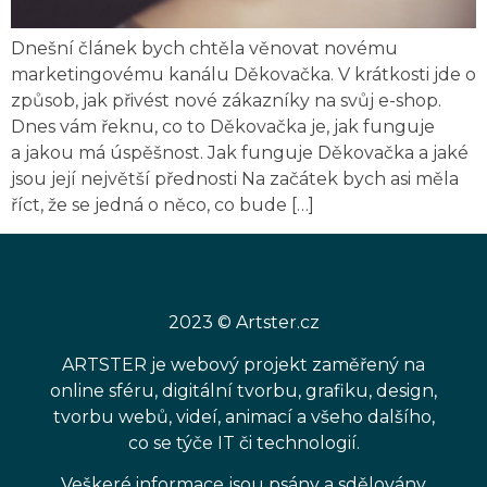
Dnešní článek bych chtěla věnovat novému
marketingovému kanálu Děkovačka. V krátkosti jde o
způsob, jak přivést nové zákazníky na svůj e-shop.
Dnes vám řeknu, co to Děkovačka je, jak funguje
a jakou má úspěšnost. Jak funguje Děkovačka a jaké
jsou její největší přednosti Na začátek bych asi měla
říct, že se jedná o něco, co bude […]
2023 © Artster.cz
ARTSTER je webový projekt zaměřený na
online sféru, digitální tvorbu, grafiku, design,
tvorbu webů, videí, animací a všeho dalšího,
co se týče IT či technologií.
Veškeré informace jsou psány a sdělovány